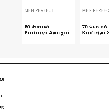
MEN PERFECT
MEN PERFE
50 Φυσικό
70 Φυσικό
Καστανό Ανοιχτό
Καστανό 
...
...
ΟΙ
ία
σης