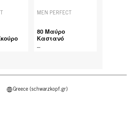
CT
MEN PERFECT
80 Μαύρο
Σκούρο
Καστανό
...
Greece (schwarzkopf.gr)